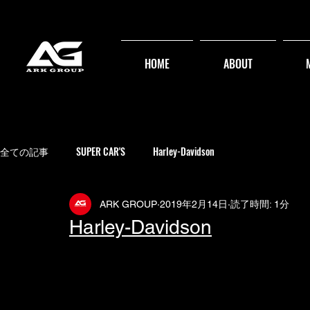
HOME
ABOUT
全ての記事
SUPER CAR'S
Harley-Davidson
ARK GROUP
2019年2月14日
読了時間: 1分
Harley-Davidson