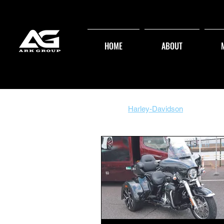
HOME
ABOUT
全ての記事
SUPER CAR'S
Harley-Davidson